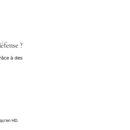
éfense ?
râce à des
 qu'en HD.