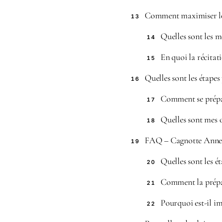
Comment maximiser les
13
Quelles sont les m
14
En quoi la récitati
15
Quelles sont les étapes
16
Comment se prépar
17
Quelles sont mes o
18
FAQ – Cagnotte Anne A
19
Quelles sont les ét
20
Comment la prépara
21
Pourquoi est-il im
22