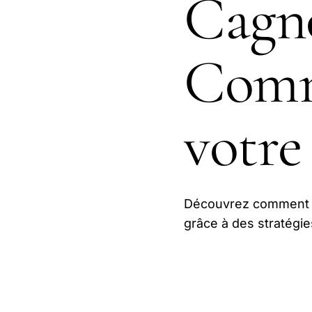
Cagno
Comm
votre
Découvrez comment C
grâce à des stratégie