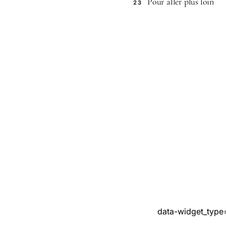
Pour aller plus loin
23
data-widget_type