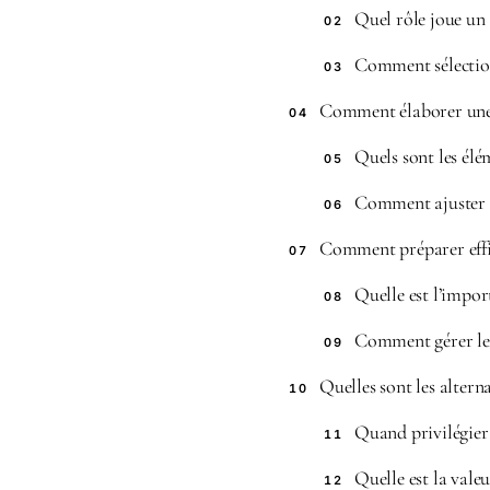
Quel rôle joue un 
02
Comment sélection
03
Comment élaborer une s
04
Quels sont les élém
05
Comment ajuster vo
06
Comment préparer effi
07
Quelle est l’impor
08
Comment gérer le 
09
Quelles sont les alterna
10
Quand privilégier
11
Quelle est la vale
12