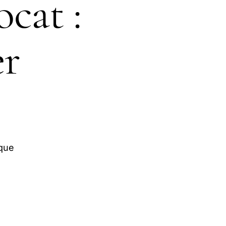
cat :
r
ique