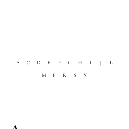
A
C
D
E
F
G
H
I
J
L
M
P
R
S
X